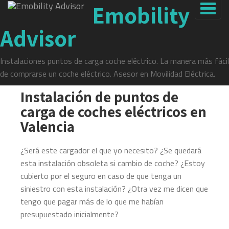
Emobility
instalacion-puntos-carga-
Advisor
coches-electricos-valencia
Instalaciones puntos de carga coche eléctrico. La manera más fácil
de comprarse un coche eléctrico. Asesor en Movilidad Eléctrica.
Instalación de puntos de
carga de coches eléctricos en
Valencia
¿Será este cargador el que yo necesito? ¿Se quedará
esta instalación obsoleta si cambio de coche?
¿Estoy
cubierto por el seguro en caso de que tenga un
siniestro con esta instalación? ¿Otra vez me dicen que
tengo que pagar más de lo que me habían
presupuestado inicialmente?