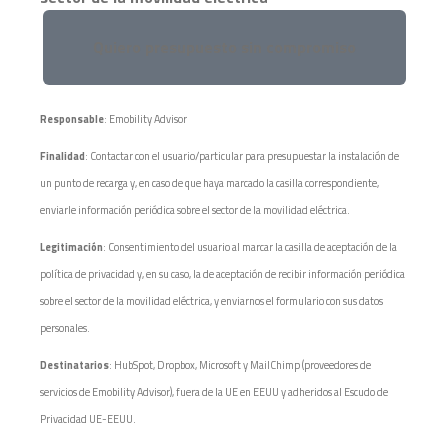
Quiero presupuesto sin compromiso
Responsable
: Emobility Advisor
Finalidad
: Contactar con el usuario/particular para presupuestar la instalación de
un punto de recarga y, en caso de que haya marcado la casilla correspondiente,
enviarle información periódica sobre el sector de la movilidad eléctrica.
Legitimación
: Consentimiento del usuario al marcar la casilla de aceptación de la
política de privacidad y, en su caso, la de aceptación de recibir información periódica
sobre el sector de la movilidad eléctrica, y enviarnos el formulario con sus datos
personales.
Destinatarios
: HubSpot, Dropbox, Microsoft y MailChimp (proveedores de
servicios de Emobility Advisor), fuera de la UE en EEUU y adheridos al Escudo de
Privacidad UE-EEUU.