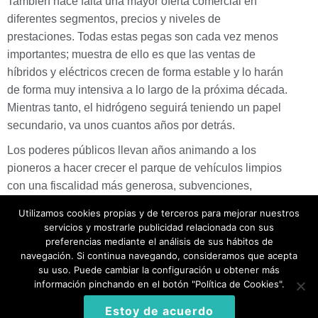
También hace falta una mayor oferta comercial en
diferentes segmentos, precios y niveles de
prestaciones. Todas estas pegas son cada vez menos
importantes; muestra de ello es que las ventas de
híbridos y eléctricos crecen de forma estable y lo harán
de forma muy intensiva a lo largo de la próxima década.
Mientras tanto, el hidrógeno seguirá teniendo un papel
secundario, va unos cuantos años por detrás.
Los poderes públicos llevan años animando a los
pioneros a hacer crecer el parque de vehículos limpios
con una fiscalidad más generosa, subvenciones,
privilegios de circulación (carriles VAO o solo Bus) o de
Utilizamos cookies propias y de terceros para mejorar nuestros
aparcamiento (exentos de ORA), etc. Si crece el parque
servicios y mostrarle publicidad relacionada con sus
móvil, aumentan los puntos de recarga, crecen las
preferencias mediante el análisis de sus hábitos de
navegación. Si continua navegando, consideramos que acepta
empresas de electro-movilidad y lo más importante:
su uso. Puede cambiar la configuración u obtener más
conciencian al ciudadano acerca de cómo moverse de
información pinchando en el botón "Política de Cookies".
la forma más sostenible posible.
Estoy de acuerdo